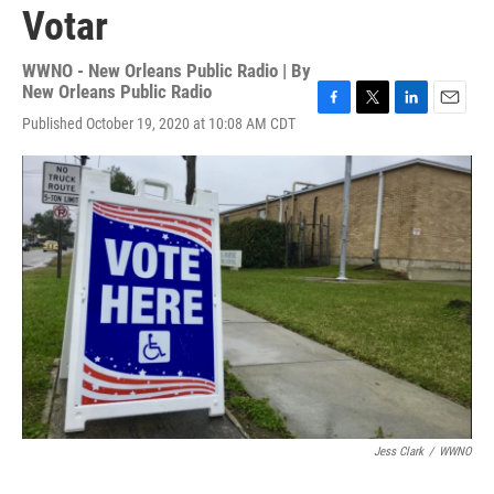
Votar
WWNO - New Orleans Public Radio | By
New Orleans Public Radio
F
T
L
E
Published October 19, 2020 at 10:08 AM CDT
a
w
i
m
c
i
n
a
e
t
k
i
b
t
e
l
o
e
d
o
r
I
k
n
Jess Clark
/
WWNO