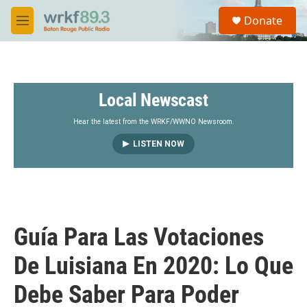
Skip to main content
S
Donate
e
M
a
e
r
n
c
u
h
Local Newscast
u
e
r
Hear the latest from the WRKF/WWNO Newsroom.
y
LISTEN NOW
Guía Para Las Votaciones
De Luisiana En 2020: Lo Que
Debe Saber Para Poder